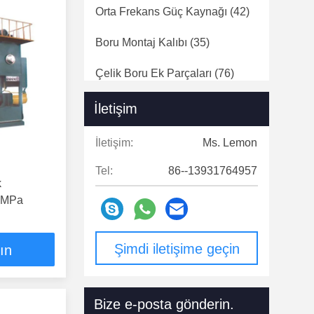
Orta Frekans Güç Kaynağı
(42)
Boru Montaj Kalıbı
(35)
Çelik Boru Ek Parçaları
(76)
İletişim
İletişim:
Ms. Lemon
Tel:
86--13931764957
k
25MPa
Şimdi iletişime geçin
lın
Bize e-posta gönderin.