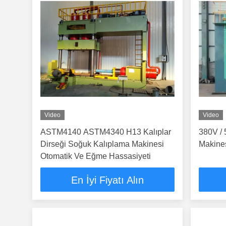
Video
Video
ASTM4140 ASTM4340 H13 Kalıplar
380V /
Dirseği Soğuk Kalıplama Makinesi
Makines
Otomatik Ve Eğme Hassasiyeti
En İyi Fiyatı Alın