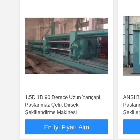
1.5D 1D 90 Derece Uzun Yarıçaplı
ANSI B
Paslanmaz Çelik Dirsek
Paslan
Şekillendirme Makinesi
Şekille
En İyi Fiyatı Alın