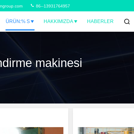
ngroup.com
86--13931764957
ÜRÜN:% S
HAKKIMIZDA
HABERLER
endirme makinesi