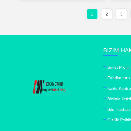
1
2
3
BIZIM HA
Şirket Profili
Fabrika turu
Kalite Kontro
Bizimle İleti
Site Haritası
Gizlilik Politi