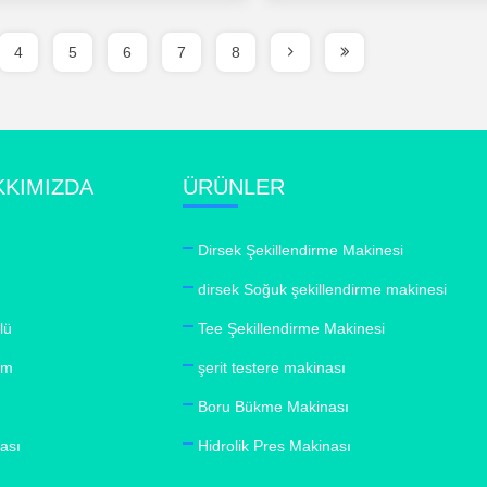
4
5
6
7
8
KKIMIZDA
ÜRÜNLER
Dirsek Şekillendirme Makinesi
dirsek Soğuk şekillendirme makinesi
lü
Tee Şekillendirme Makinesi
şim
şerit testere makinası
Boru Bükme Makinası
kası
Hidrolik Pres Makinası