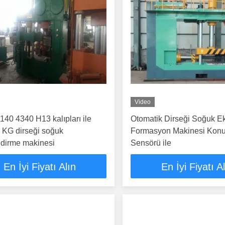
Video
0 4340 H13 kalıpları ile
Otomatik Dirseği Soğuk E
 KG dirseği soğuk
Formasyon Makinesi Kon
ndirme makinesi
Sensörü ile
En İyi Fiyatı Alın
En İyi Fiyatı A