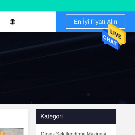
En İyi Fiyatı Alın
Kategori
Dirsek Şekillendirme Makinesi