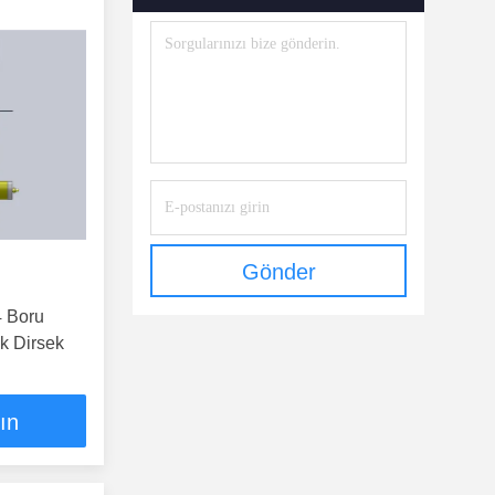
Gönder
 Boru
k Dirsek
lın