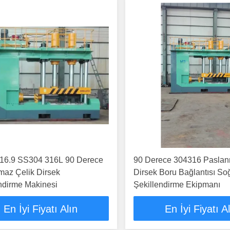
16.9 SS304 316L 90 Derece
90 Derece 304316 Paslan
maz Çelik Dirsek
Dirsek Boru Bağlantısı So
ndirme Makinesi
Şekillendirme Ekipmanı
En İyi Fiyatı Alın
En İyi Fiyatı A