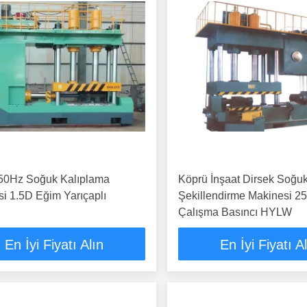
 50Hz Soğuk Kalıplama
Köprü İnşaat Dirsek Soğu
i 1.5D Eğim Yarıçaplı
Şekillendirme Makinesi 
Çalışma Basıncı HYLW
En İyi Fiyatı Alın
En İyi Fiyatı A