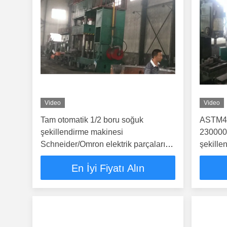
Video
Video
Tam otomatik 1/2 boru soğuk
ASTM414
şekillendirme makinesi
230000
Schneider/Omron elektrik parçaları
şekille
ile
En İyi Fiyatı Alın