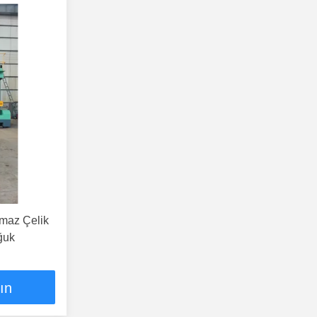
maz Çelik
ğuk
lın