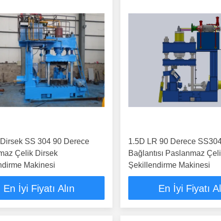
 Dirsek SS 304 90 Derece
1.5D LR 90 Derece SS304
maz Çelik Dirsek
Bağlantısı Paslanmaz Çeli
ndirme Makinesi
Şekillendirme Makinesi
En İyi Fiyatı Alın
En İyi Fiyatı A