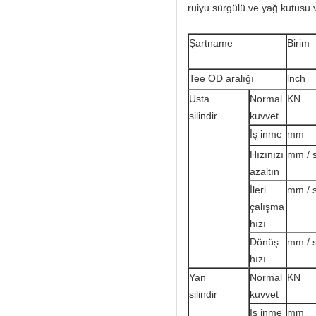
ruiyu sürgülü ve yağ kutusu v
Şartname
Birim
Tee OD aralığı
lnch
Usta
Normal
KN
silindir
kuvvet
İş inme
mm
Hızınızı
mm / 
azaltın
İleri
mm / 
çalışma
hızı
Dönüş
mm / 
hızı
Yan
Normal
KN
silindir
kuvvet
İş inme
mm