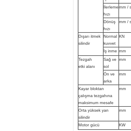
İlerleme
mm / 
hızı
Dönüş
mm / 
hızı
Dışarı itmek
Normal
KN
silindir
kuvvet
İş inme
mm
Tezgah
Sağ ve
mm
etki alanı
sol
Ön ve
mm
arka
Kayar bloktan
mm
çalışma tezgahına
maksimum mesafe
Orta yüksek yan
mm
silindir
Motor gücü
KW