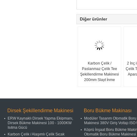
Diğer ürünler
Karbon Çelik /
2 İnç 
Paslanmaz Çelik Tee
Çelik 
Şekillendirme Makinesi
Apara
200mm Slayt İnme
Dirsek Şekillendirme Makinesi
Boru Bükme Makinası
ERW Kaynaklı Dirsek Yapma Ekipmanı,
Modüler Tasarım Otomatik Bor
Dirsek Bükme Makinesi 100 - 1000KW
Makinesi 380V Giriş Voltajı IS
Isıtma Gücü
Köprü İnşaat Boru Bükme Makin
Karbon Çelik / Alaşımlı Çelik Sıcak
Otomatik Boru Bükme Makinesi 