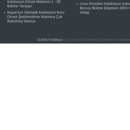
İndüksiyon Dirsek Makinesi 1 - 3D
Uzun Dirsekler İndüksiyon Isıtm
Bükme Yarıçapı
Borusu Bükme Ekipmanı 380V G
İnşaat İçin Otomatik İndüksiyon Boru
Voltajı
Dirsek Şekillendirme Makinesi Çok
Bükülmüş Derece
Gizlilik Politikası
| Çin iyi Kalite Dirsek Şekillendirme Maki