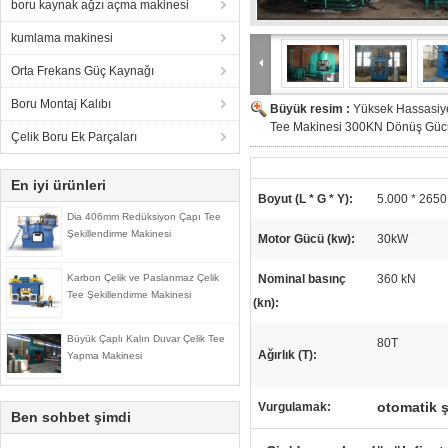
boru kaynak ağzı açma makinesi
kumlama makinesi
Orta Frekans Güç Kaynağı
Boru Montaj Kalıbı
Büyük resim :
Yüksek Hassasiye
Tee Makinesi 300KN Dönüş Gücü
Çelik Boru Ek Parçaları
En iyi ürünleri
Boyut (L * G * Y):
5.000 * 2650
Dia 406mm Redüksiyon Çapı Tee
Şekillendirme Makinesi
Motor Gücü (kw):
30kW
Karbon Çelik ve Paslanmaz Çelik
Nominal basınç
360 kN
Tee Şekillendirme Makinesi
(kn):
Büyük Çaplı Kalın Duvar Çelik Tee
80T
Ağırlık (T):
Yapma Makinesi
otomatik ş
Vurgulamak:
Ben sohbet şimdi