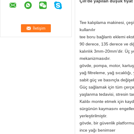
Çin'de yapılan düşük fiyat
Tee kalıplama makinesi, çeşit
kullanılır
tee boru bağlantı eklemi ekstr
90 derece, 135 derece ve di
kalınlık 3mm-20mm'dir. Üç yol
mekanizmasıdır.
gövde, pompa, motor, kartuş 
yağ filtreleme, yağ sıcaklığı,
sabit güç ve basınçla değişeb
Güç sağlamak için tüm çerçev
yaşlanma tedavisi, stresin 
Kalıbı monte etmek için kayd
sürgünün kaymasını engelle
yerleştirilmiştir.
gövde, bir güvenlik platformu
ince yağı benimser