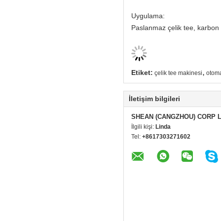
Uygulama:
Paslanmaz çelik tee, karbon ç
,
Etiket:
çelik tee makinesi
otoma
İletişim bilgileri
SHEAN (CANGZHOU) CORP 
İlgili kişi:
Linda
Tel:
+8617303271602