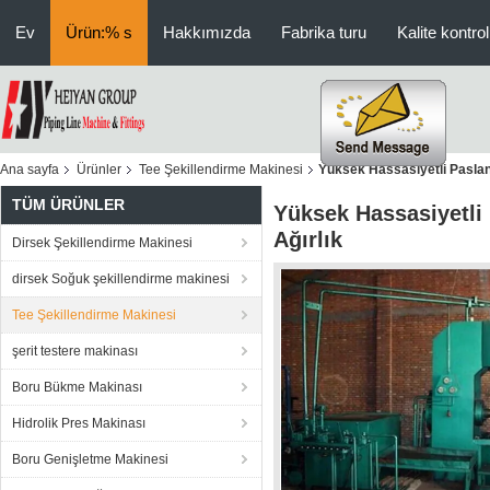
Ev
Ürün:% s
Hakkımızda
Fabrika turu
Kalite kontrol
Ana sayfa
Ürünler
Tee Şekillendirme Makinesi
Yüksek Hassasiyetli Pasla
TÜM ÜRÜNLER
Yüksek Hassasiyetli
Ağırlık
Dirsek Şekillendirme Makinesi
dirsek Soğuk şekillendirme makinesi
Tee Şekillendirme Makinesi
şerit testere makinası
Boru Bükme Makinası
Hidrolik Pres Makinası
Boru Genişletme Makinesi