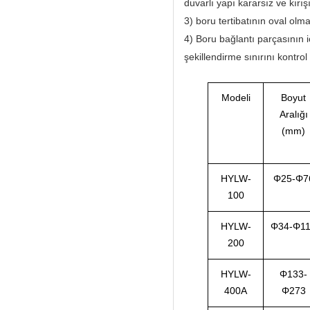
duvarlı yapı kararsız ve kırı
3) boru tertibatının oval olma
4) Boru bağlantı parçasının 
şekillendirme sınırını kontrol
Modeli
Boyut
Aralığı
(mm)
HYLW-
Φ25-Φ7
100
HYLW-
Φ34-Φ1
200
HYLW-
Φ133-
400A
Φ273